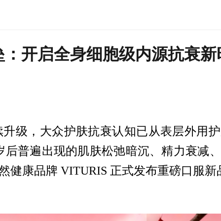
光堡垒：开启全身细胞级内源抗衰
续升级，大众护肤抗衰认知已从表层外用护
0 岁后普遍出现的肌肤松弛暗沉、精力衰减
健康品牌 VITURIS 正式发布重磅口服新