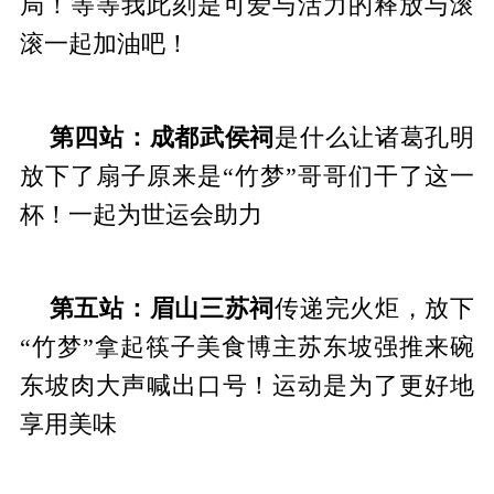
局！等等我此刻是可爱与活力的释放与滚
滚一起加油吧！
第四站：成都武侯祠
是什么让诸葛孔明
放下了扇子原来是“竹梦”哥哥们干了这一
杯！一起为世运会助力
第五站：眉山三苏祠
传递完火炬，放下
“竹梦”拿起筷子美食博主苏东坡强推来碗
东坡肉大声喊出口号！运动是为了更好地
享用美味