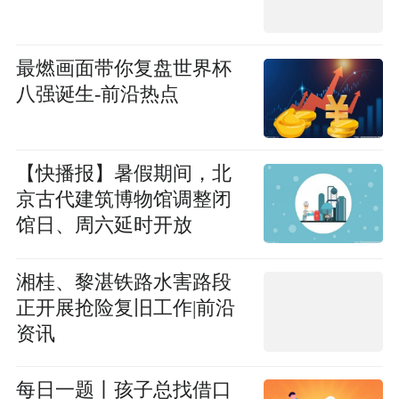
最燃画面带你复盘世界杯
八强诞生-前沿热点
【快播报】暑假期间，北
京古代建筑博物馆调整闭
馆日、周六延时开放
湘桂、黎湛铁路水害路段
正开展抢险复旧工作|前沿
资讯
每日一题丨孩子总找借口