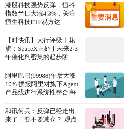
港股科技强势反弹，恒科
指数半日大涨4.3%，关注
恒生科技ETF易方达
（513010）后续走势 热议
【时快讯】大行评级丨花
旗：SpaceX正处于未来2-3
年催化剂密集的起步阶
段，目标价200美元
阿里巴巴(09988)午后大涨
10% 据报阿里对旗下Agent
产品线进行系统性整合|每
日简讯
和讯何兵：反弹已经走出
来了，要不要减仓？-观点