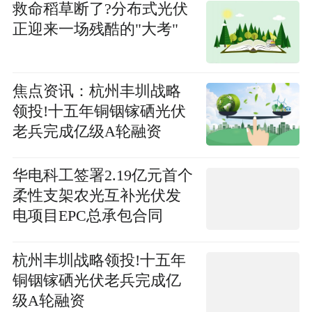
救命稻草断了?分布式光伏
正迎来一场残酷的"大考"
焦点资讯：杭州丰圳战略
领投!十五年铜铟镓硒光伏
老兵完成亿级A轮融资
华电科工签署2.19亿元首个
柔性支架农光互补光伏发
电项目EPC总承包合同
杭州丰圳战略领投!十五年
铜铟镓硒光伏老兵完成亿
级A轮融资