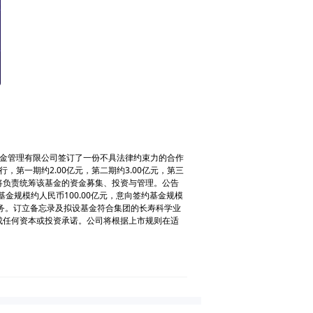
金基金管理有限公司签订了一份不具法律约束力的合作
第一期约2.00亿元，第二期约3.00亿元，第三
将负责统筹该基金的资金募集、投资与管理。公告
金规模约人民币100.00亿元，意向签约基金规模
资业务。订立备忘录及拟设基金符合集团的长寿科学业
成任何资本或投资承诺。公司将根据上市规则在适