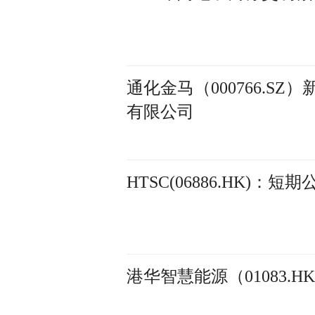
通化金马（000766.
有限公司
HTSC(06886.HK)：
港华智慧能源（01083.