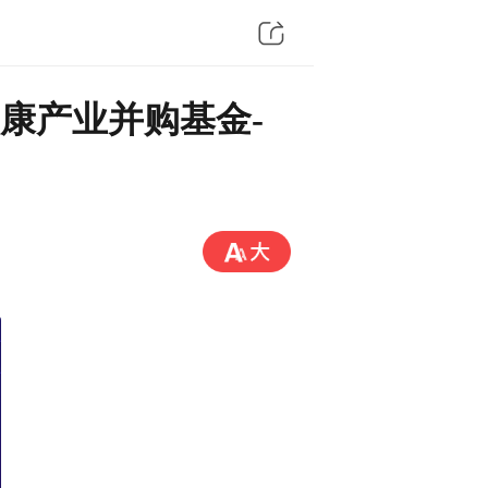
大健康产业并购基金-