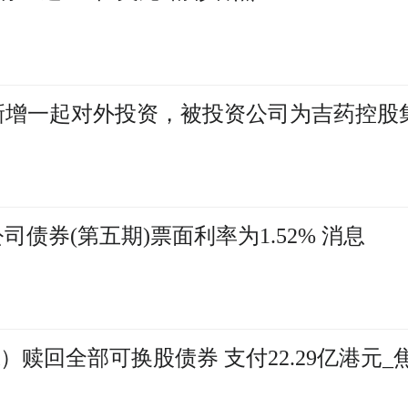
SZ）新增一起对外投资，被投资公司为吉药控
短期公司债券(第五期)票面利率为1.52% 消息
HK）赎回全部可换股债券 支付22.29亿港元