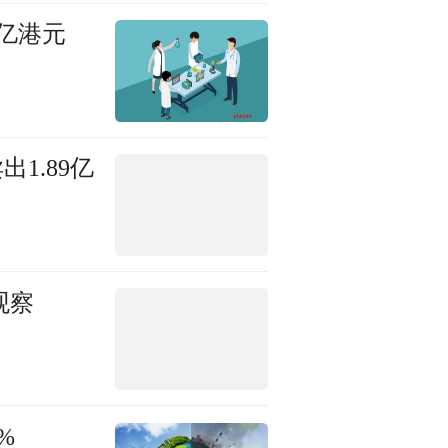
1亿港元
1.89亿
观察
%