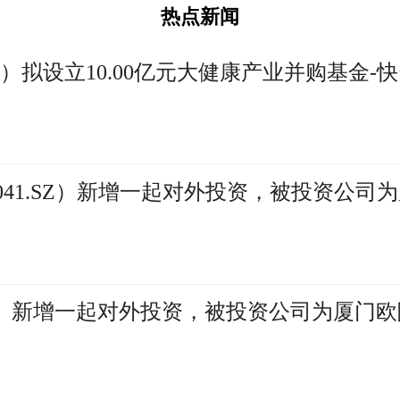
热点新闻
HK）拟设立10.00亿元大健康产业并购基金-
3041.SZ）新增一起对外投资，被投资公司
0.SZ）新增一起对外投资，被投资公司为厦门