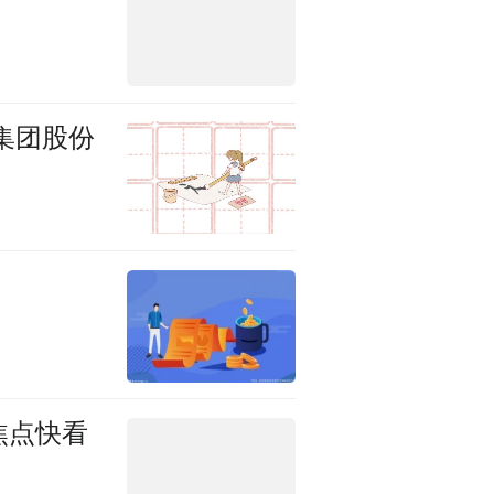
股集团股份
_焦点快看