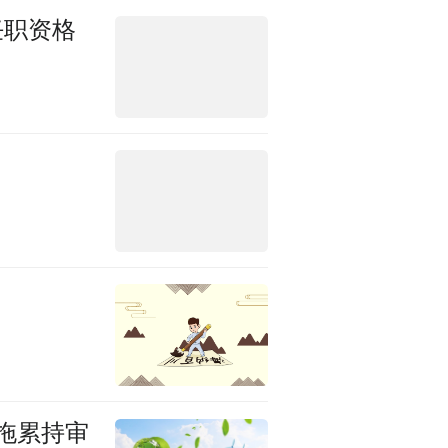
任职资格
拖累持审