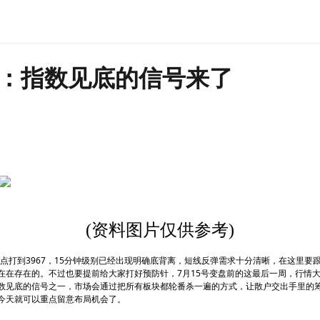
：指数见底的信号来了
(资料图片仅供参考)
低点打到3967，15分钟级别已经出现明确底背离，短线反弹需求十分清晰，在这里要跟
在在存在的。不过也要提前给大家打好预防针，7月15号变盘前的这最后一周，行情
数见底的信号之一，市场会通过把所有板块都轮番杀一遍的方式，让散户交出手里的
今天就可以重点留意布局机会了。