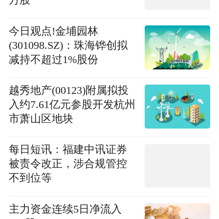
万股
今日观点!金埔园林
(301098.SZ)：珠海铧创拟
减持不超过1%股份
越秀地产(00123)附属拟投
入约7.61亿元参股开发杭州
市萧山区地块
每日短讯：福建中讯证券
被责令改正，涉合规管控
不到位等
主力资金连续5日净流入