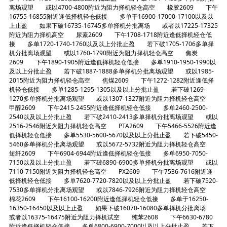
离场观望 或以4700-4800附近为阻力择机轻仓高空 橡胶2609 下午
16755-16855附近逢低择机轻仓低接 多单于16900-17000-17100以及以
上止盈 如果下破16735-16745多单择机分批离场 或者以17225-17325
附近为阻力择机高空 尿素2609 下午1708-1718附近逢低择机轻仓低
接 多单1720-1740-1760以及以上分批止盈 若下破1705-1706多单择
机分批离场观望 或以1760-1790附近为阻力择机轻仓高空 焦炭
2609 下午1890-1905附近逢低择机轻仓低接 多单1910-1950-1990以
及以上分批止盈 若下破1887-1888多单择机分批离场观望 或以1985-
2015附近为阻力择机轻仓高空 焦煤2609 下午1272-1282附近逢低择
机轻仓低接 多单1285-1295-1305以及以上分批止盈 若下破1269-
1270多单择机分批离场观望 或以1307-1327附近为阻力择机轻仓高空
甲醇2609 下午2415-2455附近逢低择机轻仓低接 多单2460-2500-
2540以及以上分批止盈 若下破2410-2413多单择机分批离场观望 或以
2516-2546附近为阻力择机轻仓高空 PTA2609 下午5466-5526附近逢
低择机轻仓低接 多单5530-5600-5670以及以上分批止盈 若下破5450-
5460多单择机分批离场观望 或以5672-5732附近为阻力择机轻仓高空
短纤2609 下午6904-6944附近逢低择机轻仓低接 多单6950-7050-
7150以及以上分批止盈 若下破6890-6900多单择机分批离场观望 或以
7110-7150附近为阻力择机轻仓高空 PX2609 下午7536-7616附近逢
低择机轻仓低接 多单7620-7720-7820以及以上分批止盈 若下破7520-
7530多单择机分批离场观望 或以7846-7926附近为阻力择机轻仓高空
棉花2609 下午16100-16200附近逢低择机轻仓低接 多单于16250-
16350-16450以及以上止盈 如果下破16070-16080多单择机分批离场
或者以16375-16475附近为阻力择机试空 纯苯2608 下午6630-6780
附近逢低择机轻仓低接 多单6800-6900-7000以及以上分批止盈 若下