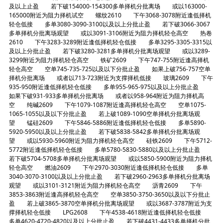
及以上止盈 若下破154000-154300多单择机分批离场 或以163000-
165000附近为阻力择机试空 螺纹2610 下午3068-3078附近逢低择机
轻仓低接 多单3080-3090-3100以及以上分批止盈 若下破3066-3067
多单择机分批离场观望 或以3091-3106附近为阻力择机轻仓高空 热卷
2610 下午3283-3289附近逢低择机轻仓低接 多单3295-3305-3315以
及以上分批止盈 若下破3280-3281多单择机分批离场观望 或以3289-
3299附近为阻力择机轻仓高空 铁矿2609 下午747-755附近逢高择机
轻仓高空 空单745-735-725以及以下分批止盈 如果上破756-757空单
择机分批离场 或者以713-723附近为支撑择机低接 玻璃2609 下午
935-950附近逢低择机轻仓低接 多单955-965-975以及以上分批止盈
如果下破931-933多单择机分批离场 或者以958-964附近为阻力择机高
空 纯碱2609 下午1079-1087附近逢高择机轻仓高空 空单1075-
1065-1055以及以下分批止盈 若上破1089-1090空单择机分批离场观
望 锰硅2609 下午5846-5886附近逢低择机轻仓低接 多单5890-
5920-5950以及以上分批止盈 若下破5838-5842多单择机分批离场观
望 或以5930-5960附近为阻力择机轻仓高空 硅铁2609 下午5712-
5772附近逢低择机轻仓低接 多单5780-5830-5880以及以上分批止盈
若下破5704-5708多单择机分批离场观望 或以5850-5900附近为阻力择机
轻仓高空 燃油2609 下午2970-3030附近逢低择机轻仓低接 多单
3040-3070-3100以及以上分批止盈 若下破2960-2963多单择机分批离场
观望 或以3101-3121附近为阻力择机轻仓高空 沥青2609 下午
3853-3863附近逢高择机轻仓高空 空单3850-3750-3650以及以下分批止
盈 若上破3865-3870空单择机分批离场观望 或以3687-3787附近为支
撑择机轻仓低接 LPG2608 下午4538-4618附近逢低择机轻仓低接
多单4620-4720-4820以及以上分批止盈 若下破4431-4433多单择机分批