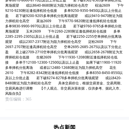
多单8610-8660-8710以及以上分批止盈 若下破8562-8563多单择机分批
离场观望 或以8640-8680附近为阻力择机轻仓高空 棕油2609 下午
9210-9230附近逢低择机轻仓低接 多单9250-9350-9450以及以上分批止
盈 若下破9200-9205多单择机分批离场观望 或以9410-9470附近为阻
力择机轻仓高空 菜油2609 下午9770-9820附近逢低择机轻仓低接
多单9830-9900-9970以及以上分批止盈 若下破9760-9765多单择机分批
离场观望 玉米2609 下午2260-2280附近逢低择机轻仓低接 多单
2285-2295-2305以及以上分批止盈 若下破2250-2255空单择机分批离场
观望 或以2307-2317附近为阻力择机轻仓高空 淀粉2609 下午
2697-2707附近逢高择机轻仓高空 空单2695-2685-2675以及以下分批止
盈 若上破2709-2710空单择机分批离场观望 或以2658-2678附近为支
撑择机轻仓低接 生猪2609 下午11930-12080附近逢低择机轻仓低
接 多单于12100-12300-12500以及以上止盈 如果下破11900-11920
多单择机分批离场 或者以12480-12680附近为阻力择机高空 花生
2610 下午8282-8342附近逢低择机轻仓低接 多单8350-8450-8550以
及以上分批止盈 若下破8274-8278多单择机分批离场观望 或以8420-
8480附近为阻力择机轻仓高空 具体交易价位，根据交易资金、交易周期、
交易风格进行调整 【个人观点、非交易决策依据，仅供参考、据此入市、
风险自负】
责任编辑：365
热点新闻