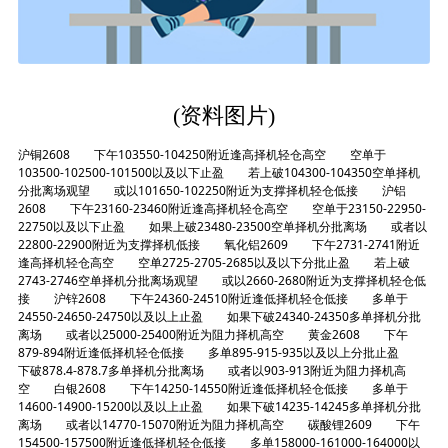
(资料图片)
沪铜2608 下午103550-104250附近逢高择机轻仓高空 空单于
103500-102500-101500以及以下止盈 若上破104300-104350空单择机
分批离场观望 或以101650-102250附近为支撑择机轻仓低接 沪铝
2608 下午23160-23460附近逢高择机轻仓高空 空单于23150-22950-
22750以及以下止盈 如果上破23480-23500空单择机分批离场 或者以
22800-22900附近为支撑择机低接 氧化铝2609 下午2731-2741附近
逢高择机轻仓高空 空单2725-2705-2685以及以下分批止盈 若上破
2743-2746空单择机分批离场观望 或以2660-2680附近为支撑择机轻仓低
接 沪锌2608 下午24360-24510附近逢低择机轻仓低接 多单于
24550-24650-24750以及以上止盈 如果下破24340-24350多单择机分批
离场 或者以25000-25400附近为阻力择机高空 黄金2608 下午
879-894附近逢低择机轻仓低接 多单895-915-935以及以上分批止盈
下破878.4-878.7多单择机分批离场 或者以903-913附近为阻力择机高
空 白银2608 下午14250-14550附近逢低择机轻仓低接 多单于
14600-14900-15200以及以上止盈 如果下破14235-14245多单择机分批
离场 或者以14770-15070附近为阻力择机高空 碳酸锂2609 下午
154500-157500附近逢低择机轻仓低接 多单158000-161000-164000以