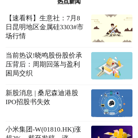
热点新闻
【速看料】生意社：7月8
日昆明地区金属硅3303#市
场行情
当前热议!晓鸣股份股价承
压背后：周期回落与盈利
困局交织
新股消息 | 桑尼森迪港股
IPO招股书失效
小米集团-W(01810.HK)涨