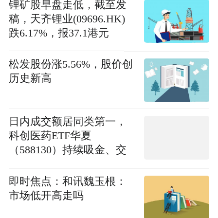
锂矿股早盘走低，截至发
稿，天齐锂业(09696.HK)
跌6.17%，报37.1港元
松发股份涨5.56%，股价创
历史新高
日内成交额居同类第一，
科创医药ETF华夏
（588130）持续吸金、交
投活跃
即时焦点：和讯魏玉根：
市场低开高走吗