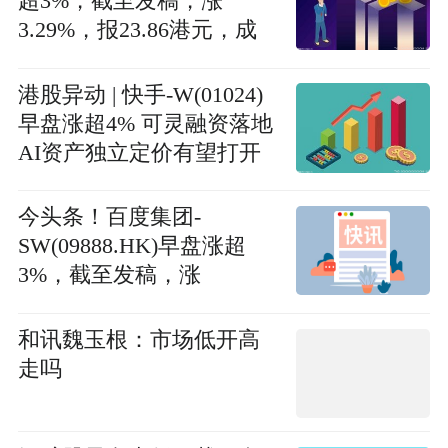
超3%，截至发稿，涨
3.29%，报23.86港元，成
交额18.15亿港元
港股异动 | 快手-W(01024)
早盘涨超4% 可灵融资落地
AI资产独立定价有望打开
估值天花板
今头条！百度集团-
SW(09888.HK)早盘涨超
3%，截至发稿，涨
3.16%，报114.1港元，成
交额2.67亿港元
和讯魏玉根：市场低开高
走吗