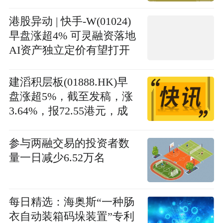
港股异动 | 快手-W(01024)
早盘涨超4% 可灵融资落地
AI资产独立定价有望打开
估值天花板
建滔积层板(01888.HK)早
盘涨超5%，截至发稿，涨
3.64%，报72.55港元，成
交额21.67亿港元 最新快讯
参与两融交易的投资者数
量一日减少6.52万名
每日精选：海奥斯“一种肠
衣自动装箱码垛装置”专利