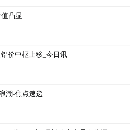
赁价值凸显
金铝价中枢上移_今日讯
浪潮-焦点速递