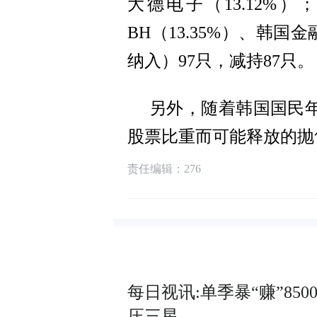
大德电子（13.12%）
BH（13.35%）、韩国
纳入）97只，减持87只。
另外，随着韩国国民
股票比重而可能释放的抛
责任编辑：276
每日视讯:单季暴“赚”85
压三星