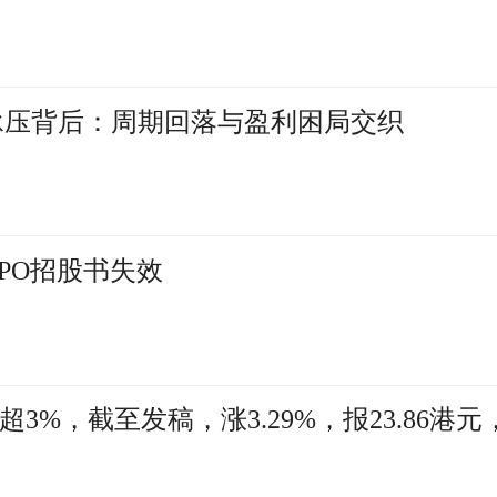
承压背后：周期回落与盈利困局交织
IPO招股书失效
)涨超3%，截至发稿，涨3.29%，报23.86港