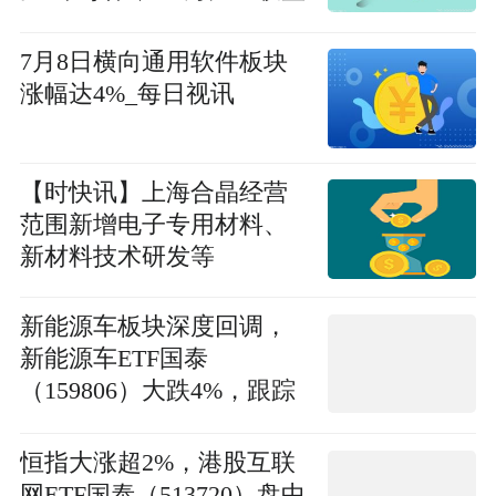
力压三星
7月8日横向通用软件板块
涨幅达4%_每日视讯
【时快讯】上海合晶经营
范围新增电子专用材料、
新材料技术研发等
新能源车板块深度回调，
新能源车ETF国泰
（159806）大跌4%，跟踪
指数估值处近一年低位区
间 即时
恒指大涨超2%，港股互联
网ETF国泰（513720）盘中