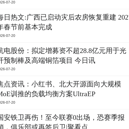
026-07-20
每日热文:广西已启动灾后农房恢复重建 202
年春节前基本完成
026-07-20
杭电股份：拟定增募资不超28.8亿元用于光
纤预制棒及高端铜箔项目 今日讯
026-07-20
焦点资讯：小红书、北大开源面向大规模
MoE训推的负载均衡方案UltraEP
026-07-20
国安铁卫再伤！至今联赛0出场，恐赛季报
销，俱乐部或再签后卫|聚看点