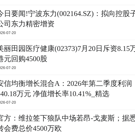
今日要闻!宁波东力(002164.SZ)：拟向控股
公司东力精密增资
026-07-20
美丽田园医疗健康(02373)7月20日斥资8.15
港元回购4500股
026-07-20
安信均衡增长混合A：2026年第二季度利润
240.18万元 净值增长率10.41%_精选
026-07-20
官方：维拉签下狼队中场若昂-戈麦斯；据
转会费总价4500万欧