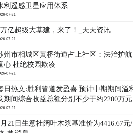
水利遥感卫星应用体系
026-07-21
7万亿超级大基建，来了！_天天资讯
026-07-21
苏州市相城区黄桥街道占上社区：法治护航
童心 杜绝校园欺凌
026-07-21
每日热文:胜利管道发盈喜 预计中期期间溢
及期间综合收益总额分别不少于约2200万元
同比扭亏为盈
026-07-21
7月21日生意社阔叶木浆基准价为4416.67元/