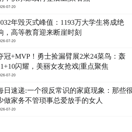
026-07-20
2032年毁灭式峰值：1193万大学生将成绝
响，高等教育迎来断崖时刻
026-07-20
夺冠+MVP！勇士捡漏臂展2米24菜鸟：轰
21+10闪耀，美丽女友抢戏|重点聚焦
026-07-20
每日速递:一个很反常识的家庭现象：那些
少做家务不管琐事总爱放手的女人
026-07-20