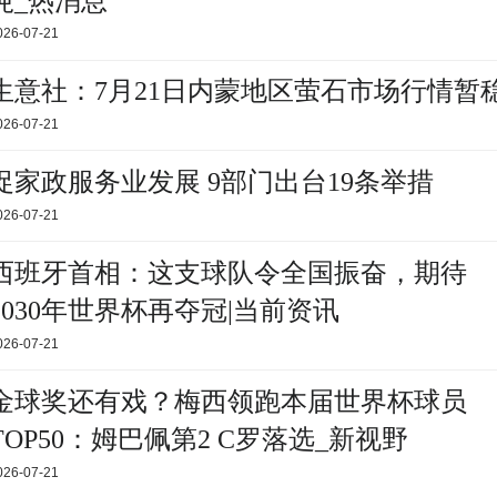
吨_热消息
026-07-21
生意社：7月21日内蒙地区萤石市场行情暂
026-07-21
促家政服务业发展 9部门出台19条举措
026-07-21
西班牙首相：这支球队令全国振奋，期待
2030年世界杯再夺冠|当前资讯
026-07-21
金球奖还有戏？梅西领跑本届世界杯球员
TOP50：姆巴佩第2 C罗落选_新视野
026-07-21