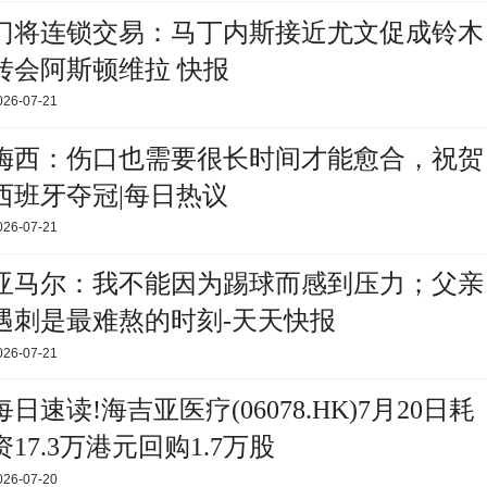
门将连锁交易：马丁内斯接近尤文促成铃木
转会阿斯顿维拉 快报
026-07-21
梅西：伤口也需要很长时间才能愈合，祝贺
西班牙夺冠|每日热议
026-07-21
亚马尔：我不能因为踢球而感到压力；父亲
遇刺是最难熬的时刻-天天快报
026-07-21
每日速读!海吉亚医疗(06078.HK)7月20日耗
资17.3万港元回购1.7万股
026-07-20