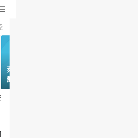
经
焦点
体育
互联网
国际
市场
资
苏州市相城区黄桥街道占上社区：法治护
航童心 杜绝校园欺凌
变
的