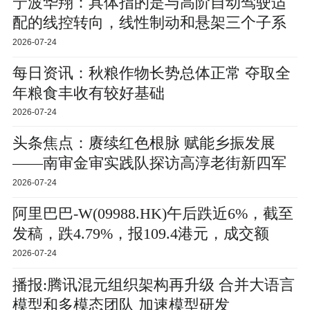
宁波华翔：具体指的是与高阶自动驾驶适
配的线控转向，线性制动和悬架三个子系
统
2026-07-24
每日资讯：秋粮作物长势总体正常 夺取全
年粮食丰收有较好基础
2026-07-24
头条焦点：赓续红色根脉 赋能乡振发展
——南审金审实践队探访高淳老街新四军
一支队司令部旧址
2026-07-24
阿里巴巴-W(09988.HK)午后跌近6%，截至
发稿，跌4.79%，报109.4港元，成交额
89.36亿港元|每日视讯
2026-07-24
播报:腾讯混元组织架构再升级 合并大语言
模型和多模态团队 加速模型研发