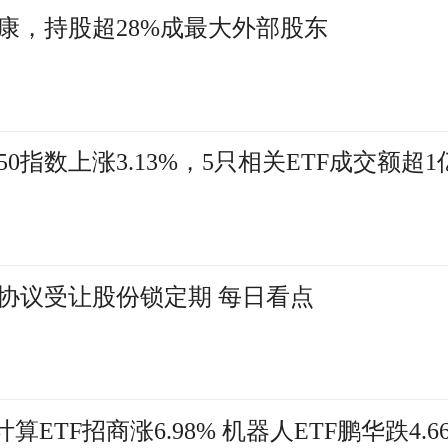
康，持股超28%成最大外部股东
指数上涨3.13%，5只相关ETF成交额超1
协议受让股份锁定期 每日看点
ETF招商涨6.98% 机器人ETF鹏华跌4.6