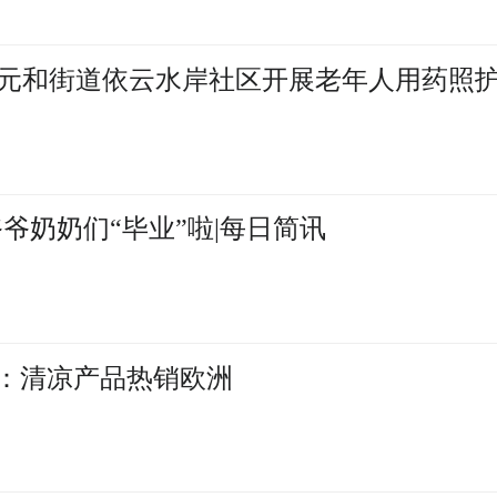
元和街道依云水岸社区开展老年人用药照
爷奶奶们“毕业”啦|每日简讯
乌：清凉产品热销欧洲