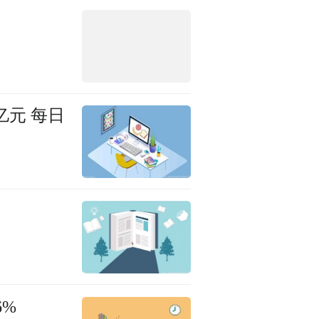
亿元 每日
6%